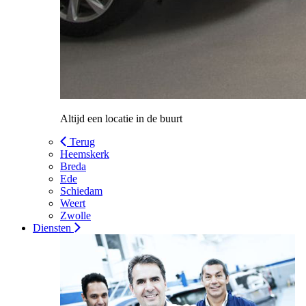
Altijd een locatie in de buurt
Terug
Heemskerk
Breda
Ede
Schiedam
Weert
Zwolle
Diensten