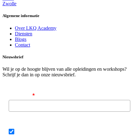
Zwolle
Algemene informatie
Over LKQ Academy
Diensten
Blogs
Contact
Nieuwsbrief
Wil je op de hoogte blijven van alle opleidingen en workshops?
Schrijf je dan in op onze nieuwsbrief.
Emailadres
*
Algemene voorwaarden
Ik ga akkoord met de algemene voorwaarden