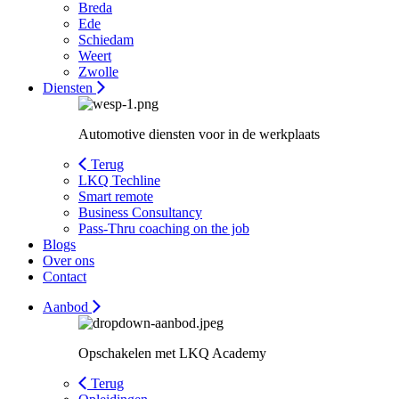
Breda
Ede
Schiedam
Weert
Zwolle
Diensten
Automotive diensten voor in de werkplaats
Terug
LKQ Techline
Smart remote
Business Consultancy
Pass-Thru coaching on the job
Blogs
Over ons
Contact
Aanbod
Opschakelen met LKQ Academy
Terug