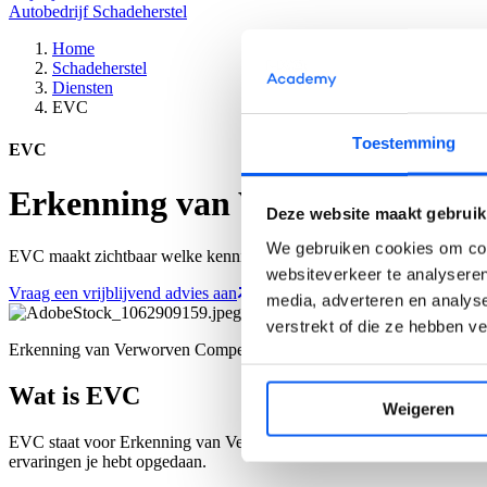
Autobedrijf
Schadeherstel
Home
Schadeherstel
Diensten
EVC
Toestemming
EVC
Erkenning van Verworven Comp
Deze website maakt gebruik
We gebruiken cookies om cont
EVC maakt zichtbaar welke kennis, inzichten en ervaringen je hebt 
websiteverkeer te analyseren
Vraag een vrijblijvend advies aan
media, adverteren en analys
verstrekt of die ze hebben v
Erkenning van Verworven Competenties
Wat is EVC
Weigeren
EVC staat voor Erkenning van Verworven Competenties. Dit betekent d
ervaringen je hebt opgedaan.