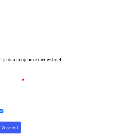
f je dan in op onze nieuwsbrief.
Emailadres
*
Algemene voorwaarden
Ik ga akkoord met de algemene voorwaarden
Verzend