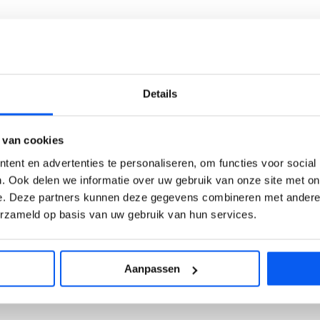
Details
etenties
 van cookies
ent en advertenties te personaliseren, om functies voor social
opgedaan
. Ook delen we informatie over uw gebruik van onze site met on
e. Deze partners kunnen deze gegevens combineren met andere i
erzameld op basis van uw gebruik van hun services.
Aanpassen
at wat je geleerd hebt op school, in je werk of privé wordt beoordee