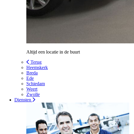
Altijd een locatie in de buurt
Terug
Heemskerk
Breda
Ede
Schiedam
Weert
Zwolle
Diensten