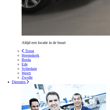
Altijd een locatie in de buurt
Terug
Heemskerk
Breda
Ede
Schiedam
Weert
Zwolle
Diensten