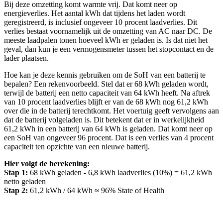
Bij deze omzetting komt warmte vrij. Dat komt neer op
energieverlies. Het aantal kWh dat tijdens het laden wordt
geregistreerd, is inclusief ongeveer 10 procent laadverlies. Dit
verlies bestaat voornamelijk uit de omzetting van AC naar DC. De
meeste laadpalen tonen hoeveel kWh er geladen is. Is dat niet het
geval, dan kun je een vermogensmeter tussen het stopcontact en de
lader plaatsen.
Hoe kan je deze kennis gebruiken om de SoH van een batterij te
bepalen? Een rekenvoorbeeld. Stel dat er 68 kWh geladen wordt,
terwijl de batterij een netto capaciteit van 64 kWh heeft. Na aftrek
van 10 procent laadverlies blijft er van de 68 kWh nog 61,2 kWh
over die in de batterij terechtkomt. Het voertuig geeft vervolgens aan
dat de batterij volgeladen is. Dit betekent dat er in werkelijkheid
61,2 kWh in een batterij van 64 kWh is geladen. Dat komt neer op
een SoH van ongeveer 96 procent. Dat is een verlies van 4 procent
capaciteit ten opzichte van een nieuwe batterij.
Hier volgt de berekening:
Stap 1:
68 kWh geladen - 6,8 kWh laadverlies (10%) = 61,2 kWh
netto geladen
Stap 2:
61,2 kWh / 64 kWh ≈ 96% State of Health