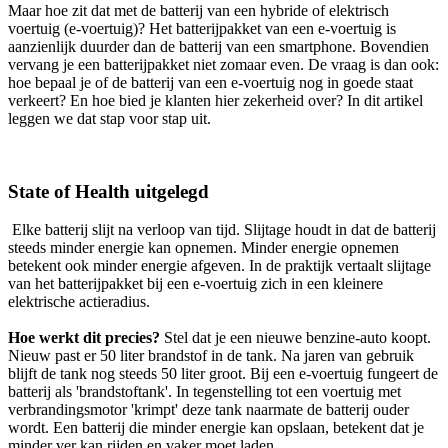
Maar hoe zit dat met de batterij van een hybride of elektrisch
voertuig (e-voertuig)? Het batterijpakket van een e-voertuig is
aanzienlijk duurder dan de batterij van een smartphone. Bovendien
vervang je een batterijpakket niet zomaar even. De vraag is dan ook:
hoe bepaal je of de batterij van een e-voertuig nog in goede staat
verkeert? En hoe bied je klanten hier zekerheid over? In dit artikel
leggen we dat stap voor stap uit.
State of Health uitgelegd
Elke batterij slijt na verloop van tijd. Slijtage houdt in dat de batterij
steeds minder energie kan opnemen. Minder energie opnemen
betekent ook minder energie afgeven. In de praktijk vertaalt slijtage
van het batterijpakket bij een e-voertuig zich in een kleinere
elektrische actieradius.
Hoe werkt dit precies?
Stel dat je een nieuwe benzine-auto koopt.
Nieuw past er 50 liter brandstof in de tank. Na jaren van gebruik
blijft de tank nog steeds 50 liter groot. Bij een e-voertuig fungeert de
batterij als 'brandstoftank'. In tegenstelling tot een voertuig met
verbrandingsmotor 'krimpt' deze tank naarmate de batterij ouder
wordt. Een batterij die minder energie kan opslaan, betekent dat je
minder ver kan rijden en vaker moet laden.