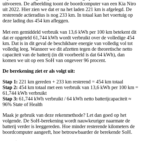
uitvoeren. De afbeelding toont de boordcomputer van een Kia Niro
uit 2022. Hier zien we dat er na het laden 221 km is afgelegd. De
resterende actieradius is nog 233 km. In totaal kan het voertuig op
deze lading dus 454 km afleggen.
Met een gemiddeld verbruik van 13,6 kWh per 100 km betekent dit
dat er opgeteld 61,744 kWh wordt verbruikt over de volledige 454
km. Dat is in dit geval de beschikbare energie van volledig vol tot
volledig leeg. Wanneer we dit afzetten tegen de theoretische netto
capaciteit van de batterij (in dit voorbeeld is dat 64 kWh), dan
komen we uit op een SoH van ongeveer 96 procent.
De berekening ziet er als volgt uit:
Stap 1:
221 km gereden + 233 km resterend = 454 km totaal
Stap 2:
454 km totaal met een verbruik van 13,6 kWh per 100 km =
61,744 kWh verbruikt
Stap 3:
61,744 kWh verbruikt / 64 kWh netto batterijcapaciteit ≈
96% State of Health
Maak je gebruik van deze rekenmethode? Let dan goed op het
volgende. De SoH-berekening wordt nauwkeuriger naarmate de
batterij verder is leeggereden. Hoe minder resterende kilometers de
boordcomputer aangeeft, hoe betrouwbaarder de berekende SoH.