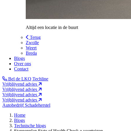
Altijd een locatie in de buurt
Terug
Zwolle
Weert
Breda
Blogs
Over ons
Contact
Bel de LKQ Techline
Vrijblijvend advies
Vrijblijvend advies
Vrijblijvend advies
Vrijblijvend advies
Autobedrijf
Schadeherstel
Home
Blogs
Technische blogs
Stappenplan State of Health Check e-voertuigen