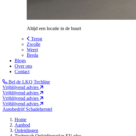
Altijd een locatie in de buurt
Terug
Zwolle
Weert
Breda
Blogs
Over ons
Contact
Bel de LKQ Techline
Vrijblijvend advies
Vrijblijvend advies
Vrijblijvend advies
Vrijblijvend advies
Autobedrijf
Schadeherstel
Home
Aanbod
Opleidingen
Technisch Opleidingsplan EV plus