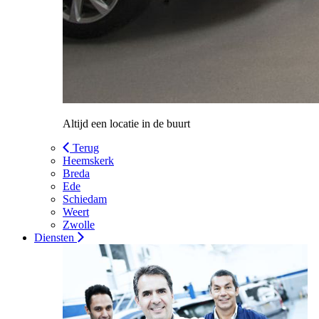
Altijd een locatie in de buurt
Terug
Heemskerk
Breda
Ede
Schiedam
Weert
Zwolle
Diensten