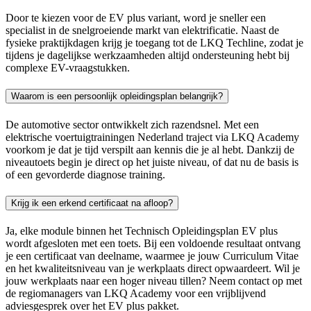
Door te kiezen voor de EV plus variant, word je sneller een
specialist in de snelgroeiende markt van elektrificatie. Naast de
fysieke praktijkdagen krijg je toegang tot de LKQ Techline, zodat je
tijdens je dagelijkse werkzaamheden altijd ondersteuning hebt bij
complexe EV-vraagstukken.
Waarom is een persoonlijk opleidingsplan belangrijk?
De automotive sector ontwikkelt zich razendsnel. Met een
elektrische voertuigtrainingen Nederland traject via LKQ Academy
voorkom je dat je tijd verspilt aan kennis die je al hebt. Dankzij de
niveautoets begin je direct op het juiste niveau, of dat nu de basis is
of een gevorderde diagnose training.
Krijg ik een erkend certificaat na afloop?
Ja, elke module binnen het Technisch Opleidingsplan EV plus
wordt afgesloten met een toets. Bij een voldoende resultaat ontvang
je een certificaat van deelname, waarmee je jouw Curriculum Vitae
en het kwaliteitsniveau van je werkplaats direct opwaardeert. Wil je
jouw werkplaats naar een hoger niveau tillen? Neem contact op met
de regiomanagers van LKQ Academy voor een vrijblijvend
adviesgesprek over het EV plus pakket.