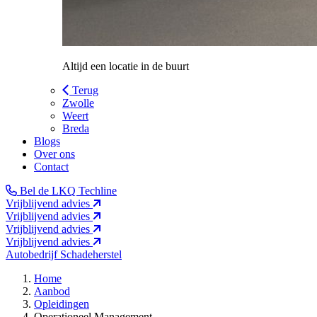
Altijd een locatie in de buurt
Terug
Zwolle
Weert
Breda
Blogs
Over ons
Contact
Bel de LKQ Techline
Vrijblijvend advies
Vrijblijvend advies
Vrijblijvend advies
Vrijblijvend advies
Autobedrijf
Schadeherstel
Home
Aanbod
Opleidingen
Operationeel Management