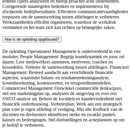
kritieke cijfers analyseren en hierop proactief actie ondernemen.
Corrigerende maatregelen bedenken en implementeren bij
afwijkende bedrijfsresultaten. Effectieve communicatievaardigheden
toepassen om de samenwerking tussen afdelingen te verbeteren.
Werkzaamheden efficiënt organiseren, waardoor de werkdruk
vermindert en het team zich kan richten op belangrijke zaken.
Hoe is de opleiding opgebouwd?
De opleiding Operationeel Management is onderverdeeld in vier
modules: People Management: Begrijp teamdynamiek en jouw rol
daarin. Leer medewerkers aansturen, motiveren, coachen en
beoordelen. Verbeter de samenwerking tussen afdelingen. Financieel
Management: Besteed aandacht aan verschillende financiële
aspecten, waaronder balans- en resultatenrekeninganalyse,
kostenberekening, kostensoorten, en terugverdienmodellen.
Commercieel Management: Ontwikkel commerciële denkwijzen,
stel een marketingplan op, analyseer de omgeving en voer een
SWOT-analyse uit. Beheer de kwaliteit en klanttevredenheid met
financiële onderbouwing. Verbeterplan: Werk aan een strategisch
plan voor je eigen afdeling of vestiging. Met alle feedback van de
docenten en deelnemers identificeer sterke en zwakke punten,
kansen en bedreigingen. Stel doelstellingen en actieplannen op om
je bedrijf te verbeteren.