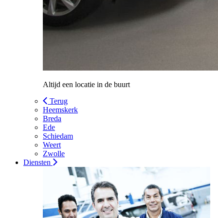
Altijd een locatie in de buurt
Terug
Heemskerk
Breda
Ede
Schiedam
Weert
Zwolle
Diensten